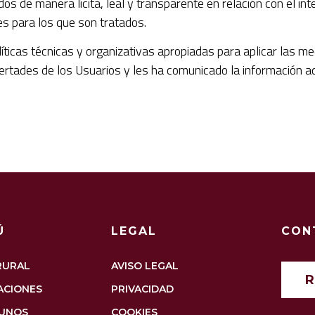
dos de manera lícita, leal y transparente en relación con el i
nes para los que son tratados.
ticas técnicas y organizativas apropiadas para aplicar las m
ibertades de los Usuarios y les ha comunicado la información
Ú
LEGAL
CON
RURAL
AVISO LEGAL
ACIONES
PRIVACIDAD
UNOS
COOKIES