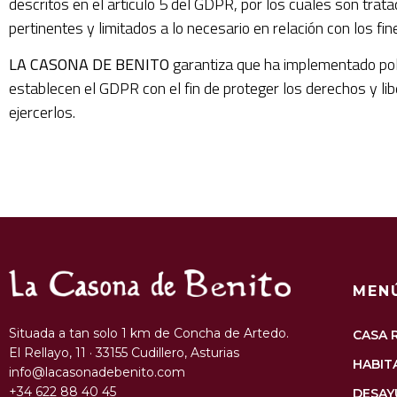
descritos en el artículo 5 del GDPR, por los cuales son trata
pertinentes y limitados a lo necesario en relación con los fi
LA CASONA DE BENITO
garantiza que ha implementado polí
establecen el GDPR con el fin de proteger los derechos y l
ejercerlos.
MEN
Situada a tan solo 1 km de Concha de Artedo.
CASA 
El Rellayo, 11 · 33155 Cudillero, Asturias
HABIT
info@lacasonadebenito.com
+34 622 88 40 45
DESAY