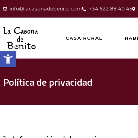
info@lacasonadebenito.com
+34 622 88 40 45
CASA RURAL
HAB
Abrir barra de herramientas
Política de privacidad