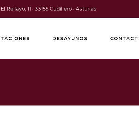
El Rellayo, 11 · 33155 Cudillero · Asturias
ITACIONES
DESAYUNOS
CONTACT